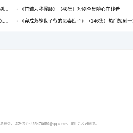
观看
《首辅为我撑腰》（48集）短剧全集随心在线看
观瞧
《穿成落魄世子爷的恶毒娘子》（146集）热门短剧一集不落
，请发信至<465478659@qq.com>，我们会及时删除。