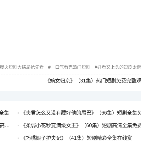
爆火短剧大结局抢先看
一口气看完热门短剧
好看又上头的短剧太
《嫡女归京》（31集）热门短剧免费完整
全集
《夫君怎么又没有藏好他的尾巴》（66集）短剧全集免费畅快
观看
《柔弱小花秒变满级女王》（60集）短剧高清全集免
《巧嘴娘子护夫记》（41集）短剧精彩全集在线赏