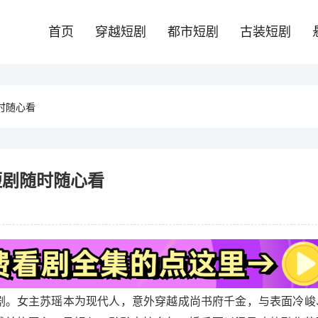
首页
穿越短剧
都市短剧
古装短剧
时随心看
短剧随时随心看
剧。女主苏瑶本为现代人，意外穿越成尚书府千金，与表面冷峻