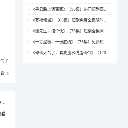
《寻君路上遇冤家》（38集）热门短剧高清在线观看
《寒夜倾城》（65集）短剧免费全集随时观赏
《谢先生，搭个伙》（73集）短剧全集高清免费观看
《一寸屋檐，一份底线》（78集）免费短剧全集畅快追
《修仙太苦了，看我流水线造仙帝》（123集）免费短剧完整版在线赏
解气了
观看
观
费看