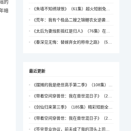
瑶的
《朱墙不知绣球恨》（61集）超火短剧免费全集观看
年暗
《荒年：我有个极品二嫂之锦鲤农女逆袭了》（100集）爆款短剧完整版在线观看
《太后为妻烛影摇红是归人》（76集）在线畅享短剧全集观看
《春深见无悔：替嫁弃女的称帝之路》（52集）精彩短剧全集在线赏
最近更新
《摆摊的我是绝世高手第二季》（108集）热门短剧完整尽情看
《带着空间穿兽世：我在兽世混日子》（201集）短剧免费全集畅播
《剑仙归来第三季》（185集）精彩短剧全集免费观赏
《带着空间穿兽世：我在兽世混日子》（201集）短剧全集免费随心看
《签完竞业协议，前夫成了我的顶头上司》（94集）短剧全集免费畅享观看