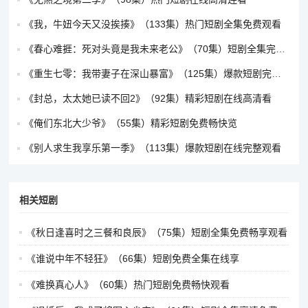
《我，牛妞今天又没挨揍》（133集）热门短剧全集免费观看
《春心难捱：死对头竟是我未来老公》（70集）短剧全集完整版在线看
《重生七零：我带妻子在深山暴富》（125集）爆款短剧完整免费看
《封总，太太她已读不回2》（92集）精彩短剧在线高清看
《俺们东北大少爷》（55集）精彩短剧免费畅快览
《别人求生我享乐第一季》（113集）爆款短剧在线完整观看
相关短剧
《秋日逢喜时之三餐和良辰》（75集）短剧全集免费畅享观看
《谁说中年不轻狂》（66集）短剧免费全集在线享
《难换真心人》（60集）热门短剧免费畅快观看