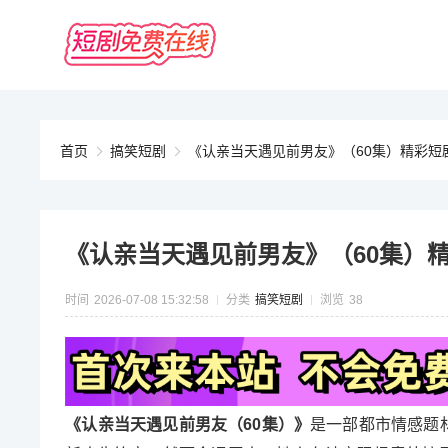
首页
搞笑短剧
《认亲当天遇见前男友》（60集）精彩短
《认亲当天遇见前男友》（60集）
时间
2026-07-08 15:32:58
分类
搞笑短剧
浏览
38
《认亲当天遇见前男友（60集）》
是一部都市情感题