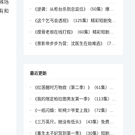
殊场
《逆袭：从柜台杀到总监位》（50集）爆款短剧完整免费看
有和
《这个乞丐会透视》（125集）精彩短剧免费完整看
《摸骨老祖在线打假》（60集）精彩短剧全集在线看
《景影帝步步为营：沈医生在劫难逃》（75集）精彩短剧免费在线追览
最近更新
《红莲醒时万物寂（第二季）》（61集）热门短剧一集不落观看
《我的限定柏拉图男友第一季》（113集）热门短剧全集在线追看
《一纸闪婚：轮椅少爷爱上我》（72集）短剧完整版在线尽情观看
《三万英尺，她没有低头》（43集）免费短剧完整版在线看
《重生太子妃驾到第一季》（30集）短剧免费在线随心赏