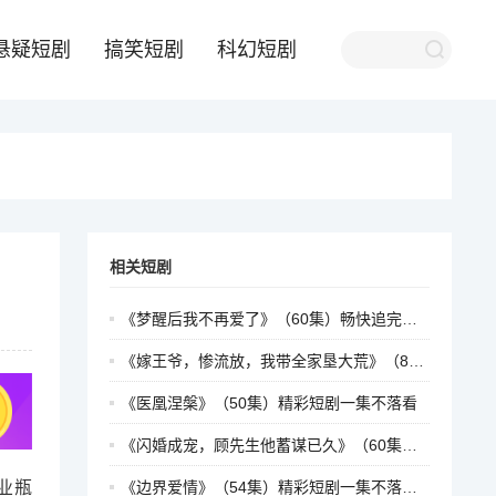
悬疑短剧
搞笑短剧
科幻短剧
相关短剧
《梦醒后我不再爱了》（60集）畅快追完整部短剧
《嫁王爷，惨流放，我带全家垦大荒》（80集）畅享短剧全集免费观看
《医凰涅槃》（50集）精彩短剧一集不落看
《闪婚成宠，顾先生他蓄谋已久》（60集）超火短剧随时随处看
业瓶
《边界爱情》（54集）精彩短剧一集不落观看