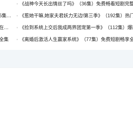
《战神今天长出情丝了吗》（36集）免费畅看短剧完整全
观看
《惹她干嘛,她家夫君妖力无边!第三季》（192集）热门短剧完整版免费观
追
《捡到系统上交后我成两界团宠第一季》（112集）爆款短剧畅享完
全集
《离婚后激活人生赢家系统》（77集）免费短剧畅享全集观