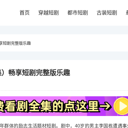
首页
穿越短剧
都市短剧
古装短剧
畅享短剧完整版乐趣
集）畅享短剧完整版乐趣
年群体的励志生活题材短剧。剧中，40岁的男主李国栋遭遇事