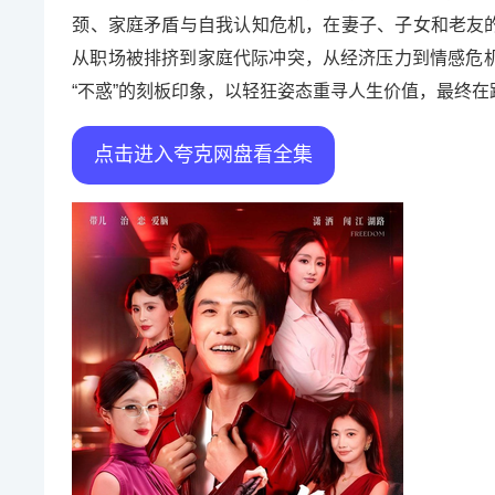
颈、家庭矛盾与自我认知危机，在妻子、子女和老友
从职场被排挤到家庭代际冲突，从经济压力到情感危机
“不惑”的刻板印象，以轻狂姿态重寻人生价值，最终
点击进入夸克网盘看全集