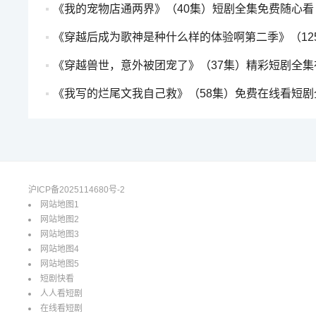
《我的宠物店通两界》（40集）短剧全集免费随心看
《穿越后成为歌神是种什么样的体验啊第二季》（125集）免费短剧完整
《穿越兽世，意外被团宠了》（37集）精彩短剧全集在线
《我写的烂尾文我自己救》（58集）免费在线看短剧
沪ICP备2025114680号-2
网站地图1
网站地图2
网站地图3
网站地图4
网站地图5
短剧快看
人人看短剧
在线看短剧