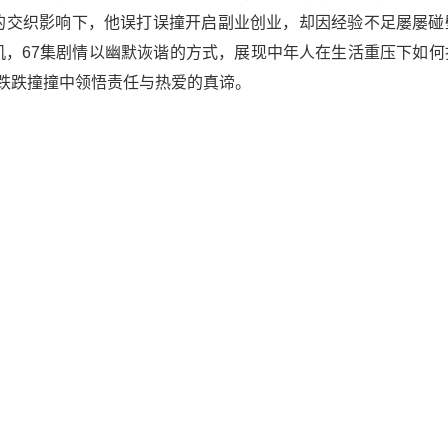
的交织影响下，他误打误撞开启副业创业，却因经验不足屡屡碰
，67集剧情以幽默诙谐的方式，展现中年人在生活重压下如何
在跌跌撞撞中领悟责任与热爱的真谛。