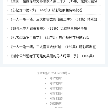
《重回千禧我靠赶海养活家人第三季》（95集）免费短剧全集在线看个够
《苏忆穿书第2季》（44集）精彩短剧免费畅快看
《一人一龟一猪，三大祸害去修仙第二季》（61集）精彩短剧在线高清看
《她与人类为邻第五季》（78集）免费畅享短剧全集
《七零闪婚岁月逢花》（117集）热门短剧在线随心看
《一人一龟一猪，三大祸害去修仙》（169集）精彩短剧在线高清观看
《谢小公爷道老子可是何美丽的男人呀第一季》（105集）精彩短剧全集畅快看
沪ICP备2025114680号-2
网站地图1
网站地图2
网站地图3
网站地图4
网站地图5
短剧快看