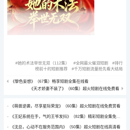
她的术法举世无双（112集）
全网最火催泪短剧
排行
榜前十的短剧推荐
千万短剧流量抢先看大结局
《黎色妄想》（67集）畅享短剧全集在线看
《天才娇妻不装了》（60集）超火短剧在线免费看
《萌兽逆袭，尽享星际荣宠》（60集）超火短剧在线免费赏看
《王妃系统在手，气的王爷发抖》（82集）精彩短剧全集免费观看
《沈总，心动不在服务范围内》（50集）超火短剧在线高清看