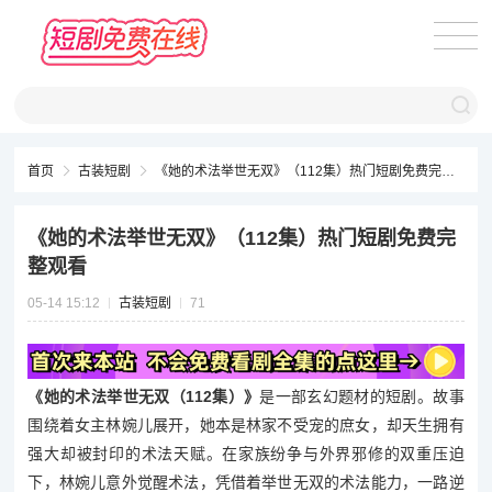
首页
古装短剧
《她的术法举世无双》（112集）热门短剧免费完整观看
《她的术法举世无双》（112集）热门短剧免费完
整观看
05-14 15:12
古装短剧
71
《她的术法举世无双（112集）》
是一部玄幻题材的短剧。故事
围绕着女主林婉儿展开，她本是林家不受宠的庶女，却天生拥有
强大却被封印的术法天赋。在家族纷争与外界邪修的双重压迫
下，林婉儿意外觉醒术法，凭借着举世无双的术法能力，一路逆