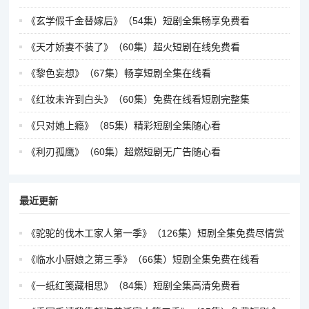
《玄学假千金替嫁后》（54集）短剧全集畅享免费看
《天才娇妻不装了》（60集）超火短剧在线免费看
《黎色妄想》（67集）畅享短剧全集在线看
《红妆未许到白头》（60集）免费在线看短剧完整集
《只对她上瘾》（85集）精彩短剧全集随心看
《利刃孤鹰》（60集）超燃短剧无广告随心看
最近更新
《驼驼的伐木工家人第一季》（126集）短剧全集免费尽情赏
《临水小厨娘之第三季》（66集）短剧全集免费在线看
《一纸红笺藏相思》（84集）短剧全集高清免费看