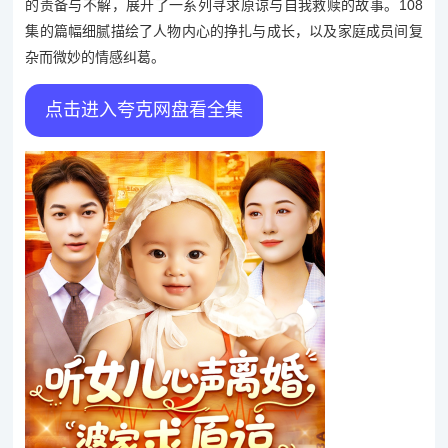
的责备与不解，展开了一系列寻求原谅与自我救赎的故事。108
集的篇幅细腻描绘了人物内心的挣扎与成长，以及家庭成员间复
杂而微妙的情感纠葛。
点击进入夸克网盘看全集