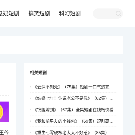
悬疑短剧
搞笑短剧
科幻短剧
相关短剧
《云深不知处》（75集）短剧一口气追完不卡顿
《结婚七年！你说老公不是我》（62集）短剧全集每日更新追不停
《锦鲤嫁到》（67集）全集短剧在线畅快看
《我和前男友的小钱包》（69集）短剧高清画质流畅播放
王爷
《重生七零硬核老太太不好惹》（85集）短剧完整版一次看过瘾