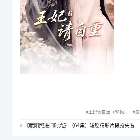
王妃请自重（88集）
最
《暖阳照进旧时光》（64集）短剧精彩片段抢先看