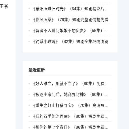
王爷
《暖阳照进旧时光》（64集）短剧精彩片段抢先看
《临风照棠》（79集）短剧完整剧情抢先看
《智者不入爱问娘娘不想负责》（55集）短剧全集高清在线看
《钓系小玫瑰》（82集）短剧全集尽情浏览
最近更新
《好人难当，那就不当了》（80集）免费畅享短剧全集
《被逐出家门后，她商界封神》（60集）短剧在线观看无广告
《重生之赶山打猎寻宝》（70集）高清短剧全集免费观看
《我的双手能治百病》（80集）短剧免费看全集不停
《想你的第七个春日》（86集）短剧免费全集在线赏