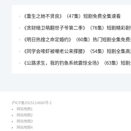
《重生之她不贤良》（47集）短剧免费全集速看
《贪财暗卫萌翻世子爷第二季》（76集）短剧精彩剧情全来
《明日热搜之命定婚约》（60集）热门短剧全集免费追着
《同学会嗦虾被嘲老公来撑腰》（54集）短剧全集高清免费
《公路求生，我的钓鱼系统震惊全场》（63集）短剧全集高清免
沪ICP备2025114680号-2
网站地图1
网站地图2
网站地图3
网站地图4