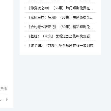
《仲夏夜之吻》（56集）热门短剧免费在线赏看
《龙凤呈祥：狂潮》（55集）短剧免费全集畅快看
《合约老公转正记》（80集）精彩短剧免费连续看
《差班》（70集）优质短剧全集畅快观看
《渡尘渊》（75集）免费短剧在线一追到底
免费版
太不好惹》（85集）短剧完整版一次看过瘾