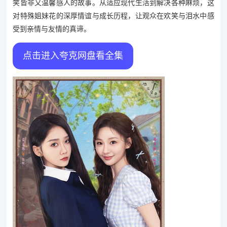
笑皆非又温馨感人的故事。从适应现代生活到解决各种麻烦，这
对特殊姐妹花的深厚情谊与成长历程，让观众在欢笑与泪水中感
受到亲情与友情的真谛。
点击进入夸克网盘看全集