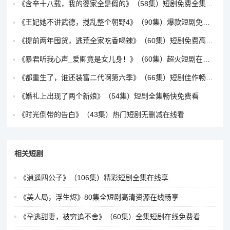
《含辛十八载，我的婆家全是假的》（58集）短剧免费全集随心看
《王妃她不讲武德，搅乱整个朝野4》（90集）爆款短剧免费完整看
《提前两年囤货，逃荒全家吃香喝辣》（60集）短剧免费高清在线看
《暴君听我心声_爱卿竟是女儿身！》（60集）超火短剧在线尽情观
《都重生了，谁还装富二代啊第六季》（66集）短剧佳作畅享不停看
《婚礼上出现了两个新娘》（54集）短剧全集畅快免费看
《时光倒带的告白》（43集）热门短剧无删减在线看
相关短剧
《逍遥四公子》（106集）精彩短剧全集在线享
《美人局，浮生烬》80集全短剧高清资源在线畅享
《孕逃甜妻，被穷追不舍》（60集）全集短剧在线免费看