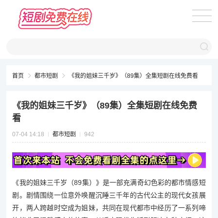
首页
都市短剧
《我的姐妹三千岁》（89集）全集短剧在线免费看
《我的姐妹三千岁》（89集）全集短剧在线免费
看
07-04 14:18
都市短剧
942
《我的姐妹三千岁（89集）》是一部充满奇幻色彩的都市情感短
剧。剧情围绕一位意外唤醒沉睡三千年的古代公主的现代女孩展
开，两人跨越时空成为姐妹，共同在现代都市中经历了一系列啼