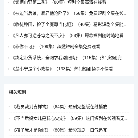
《棠栖山野第二季》（80集）短剧全集高清在线看
《被迫当后娘，暴君他沦陷了》（56集）免费短剧全集在线赏看
《收徒种田，捡了个魔尊当化肥》（40集）精彩短剧全集随心看
《凡人亦可逆苍穹之天不戾》（88集）爆款短剧随时随地看
《非你不可》（109集）超燃短剧全集免费观看
《绑定带货系统，全网求我别限购》（115集）热门短剧完整畅快赏看
《楚小宁是个小戏精》（133集）热门短剧畅享不停看
相关短剧
《裁员裁到吉祥物》（64集）短剧完整版在线播放
《不当后妈女儿是我心尖宠》（59集）热门短剧在线观看无广告
《孩子我才是你妈》（80集）精彩短剧一口气追完