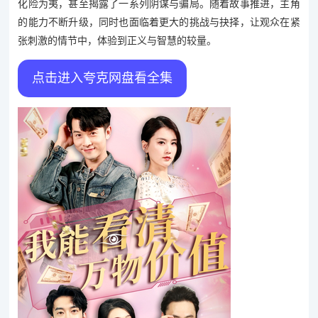
化险为夷，甚至揭露了一系列阴谋与骗局。随着故事推进，主角
的能力不断升级，同时也面临着更大的挑战与抉择，让观众在紧
张刺激的情节中，体验到正义与智慧的较量。
点击进入夸克网盘看全集