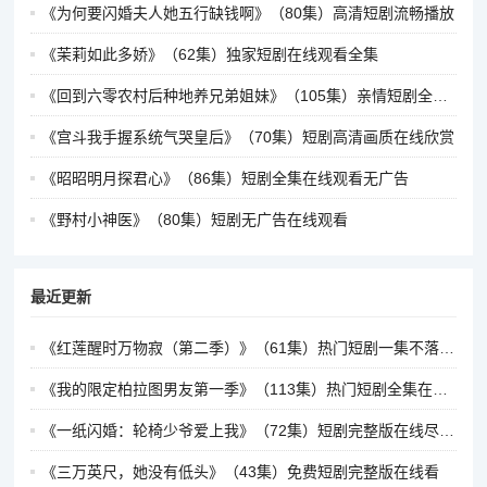
《为何要闪婚夫人她五行缺钱啊》（80集）高清短剧流畅播放
《茉莉如此多娇》（62集）独家短剧在线观看全集
《回到六零农村后种地养兄弟姐妹》（105集）亲情短剧全集免费欣赏
《宫斗我手握系统气哭皇后》（70集）短剧高清画质在线欣赏
《昭昭明月探君心》（86集）短剧全集在线观看无广告
《野村小神医》（80集）短剧无广告在线观看
最近更新
《红莲醒时万物寂（第二季）》（61集）热门短剧一集不落观看
《我的限定柏拉图男友第一季》（113集）热门短剧全集在线追看
《一纸闪婚：轮椅少爷爱上我》（72集）短剧完整版在线尽情观看
《三万英尺，她没有低头》（43集）免费短剧完整版在线看