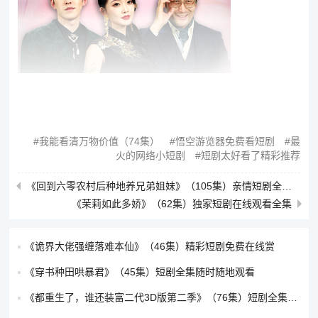
我能看清万物价值（74集）
悟空游览器免费看短剧
最
火的网络小短剧
短剧太好看了精彩推荐
《回到六零农村后种地养兄弟姐妹》（105集）亲情短剧全集免费欣赏
《茉莉如此多娇》（62集）独家短剧在线观看全集
《诡界大佬强缠落难本仙》（46集）精彩短剧免费在线赏
《穿书种田哄暴君》（45集）短剧全集随时随地观看
《都重生了，谁还装富二代3D版第二季》（76集）短剧全集免费在线追看