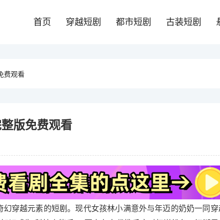
首页
穿越短剧
都市短剧
古装短剧
免费观看
完整版免费观看
奇幻穿越元素的短剧。现代女孩林小满意外与年迈的奶奶一同穿