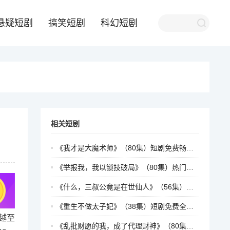
悬疑短剧
搞笑短剧
科幻短剧
相关短剧
《我才是大魔术师》（80集）短剧免费畅享全集观看
《举报我，我以锁技破局》（80集）热门短剧在线高清看
《什么，三叔公竟是在世仙人》（56集）短剧全集随心在线看
《重生不做太子妃》（38集）短剧免费全集在线追看
越至
《乱批财愿的我，成了代理财神》（80集）免费畅享短剧全集