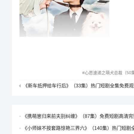
心愿速递之萌犬总裁（50
《新车抵押给车行后》（33集）热门短剧全集免费观
《携萌崽归来前夫别纠缠》（87集）免费短剧高清完
《小师妹不按套路惊艳三界六》（140集）热门短剧全集免费畅