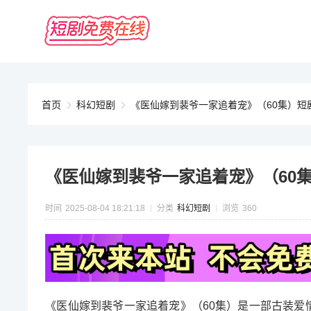
首页
科幻短剧
《医仙嫁到裴爷一家追着宠》（60集）短
《医仙嫁到裴爷一家追着宠》（60
时间
2025-08-04 18:21:18
分类
科幻短剧
浏览
360
《医仙嫁到裴爷一家追着宠》（60集）是一部古装爱