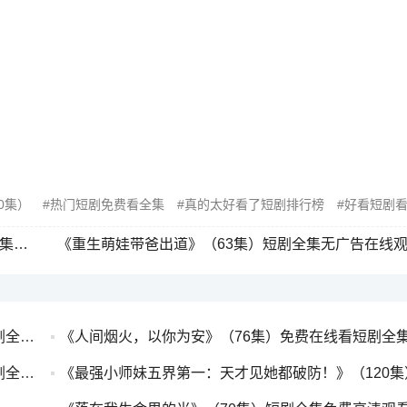
0集）
热门短剧免费看全集
真的太好看了短剧排行榜
好看短剧
《怦然心动之码农大叔竟是扫地僧》（66集）短剧全集免费任意看
《重生萌娃带爸出道》（63集）短剧全集无广告在线
快追
《人间烟火，以你为安》（76集）免费在线看短剧全
费追
《最强小师妹五界第一：天才见她都破防！》（120集）免费短剧完整来