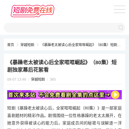
首页
穿越短剧
《暴躁老太被读心后全家哐哐崛起》（80集）短剧独家幕后花絮看
《暴躁老太被读心后全家哐哐崛起》（80集）短
剧独家幕后花絮看
08-07 13:46
穿越短剧
365
短剧《暴躁老太被读心后，全家哐哐崛起（80集）》是一部家庭
喜剧题材的精彩作品。剧情围绕一位性格暴躁的老太太展开，在
她意外获得被读心的能力后，家庭成员间的秘密与误解逐一浮