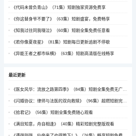
《代码未曾负青山》（71集）短剧独家资源免费享
《你这替身爷不要了》（63集）短剧盛宴，免费畅享
《知我过往同我啜泣》（60集）短剧全集免费任意看
《若你像夏夜星》（81集）短剧每日更新追剧不停歇
《异能王者之都市纵横》（63集）短剧高清版在线畅享
最近更新
《医女风华：流放之路第四季》（84集）短剧全集免费无广告看
《闪婚协议：律师与法医的双向救赎》（96集）超燃短剧完整版在线看
《拾君记》（56集）短剧全集免费随心观看
《满目知意，舟自相逢》（40集）精彩短剧完整版观看
《遇强则强，仙帝来了也得跪下！》（76集）畅享短剧免费全集观看