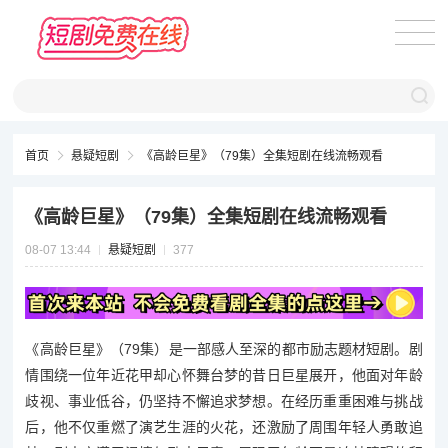
首页
悬疑短剧
《高龄巨星》（79集）全集短剧在线流畅观看
《高龄巨星》（79集）全集短剧在线流畅观看
08-07 13:44
悬疑短剧
377
《高龄巨星》（79集）是一部感人至深的都市励志题材短剧。剧
情围绕一位年近花甲却心怀舞台梦的昔日巨星展开，他面对年龄
歧视、事业低谷，仍坚持不懈追求梦想。在经历重重困难与挑战
后，他不仅重燃了演艺生涯的火花，还激励了周围年轻人勇敢追