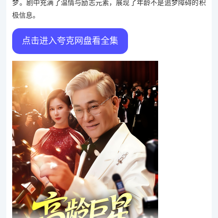
梦。剧中充满了温情与励志元素，展现了年龄不是追梦障碍的积
极信息。
点击进入夸克网盘看全集