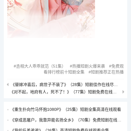
丞相大人乖乖就范（51集）
热播短剧火爆来袭
免费观
看排行榜前十短剧全集
短剧推荐正在热播
《替嫁冲喜后，病世子不装了》（28集）短剧佳作在线尽情看
《对不起，地府有人，死不了！》（77集）短剧免费在线完整看
《重生扑向竹马怀抱1080P》（25集）短剧全集高清在线观看
《穿成恶屠户，我靠异能名扬全乡》（70集）免费短剧在线完整赏
《我的反差弟弟》（26集）高清短剧免费在线观看全集