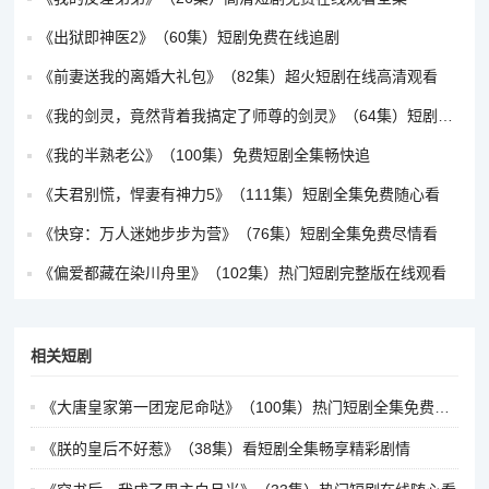
《出狱即神医2》（60集）短剧免费在线追剧
《前妻送我的离婚大礼包》（82集）超火短剧在线高清观看
《我的剑灵，竟然背着我搞定了师尊的剑灵》（64集）短剧全辑高清免费看
《我的半熟老公》（100集）免费短剧全集畅快追
《夫君别慌，悍妻有神力5》（111集）短剧全集免费随心看
《快穿：万人迷她步步为营》（76集）短剧全集免费尽情看
《偏爱都藏在染川舟里》（102集）热门短剧完整版在线观看
相关短剧
《大唐皇家第一团宠尼命哒》（100集）热门短剧全集免费畅看
《朕的皇后不好惹》（38集）看短剧全集畅享精彩剧情