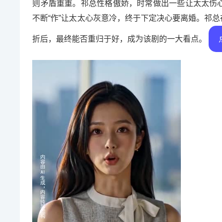
则矛盾重重。祁总性格傲娇，时常做出一些让太太伤
不断“作”让太太心灰意冷，终于下定决心要离婚。祁
折后，最终能否重归于好，成为该剧的一大看点。