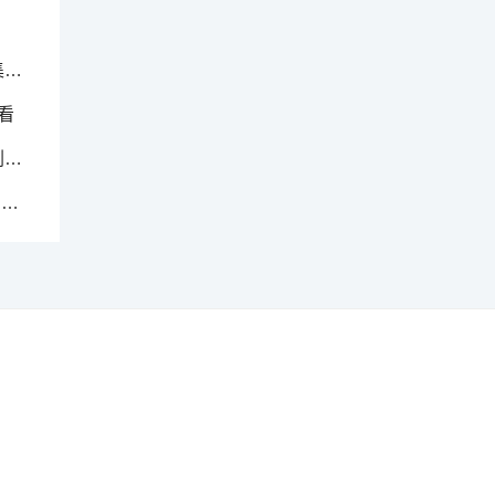
追
看
赏
看