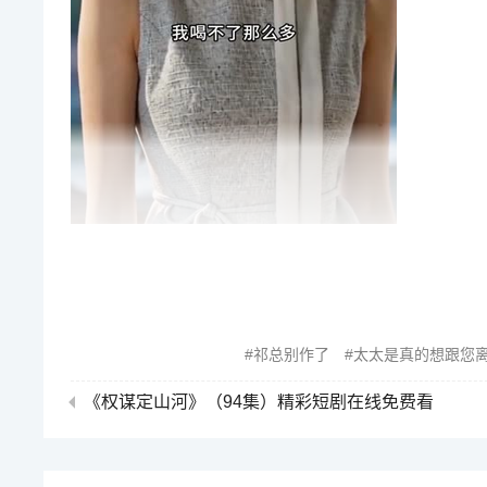
祁总别作了
太太是真的想跟您离
《权谋定山河》（94集）精彩短剧在线免费看