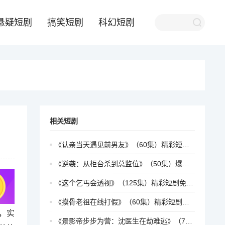
悬疑短剧
搞笑短剧
科幻短剧
相关短剧
《认亲当天遇见前男友》（60集）精彩短剧免费在线看
《逆袭：从柜台杀到总监位》（50集）爆款短剧完整免费看
《这个乞丐会透视》（125集）精彩短剧免费完整看
《摸骨老祖在线打假》（60集）精彩短剧全集在线看
，实
《景影帝步步为营：沈医生在劫难逃》（75集）精彩短剧免费在线追览